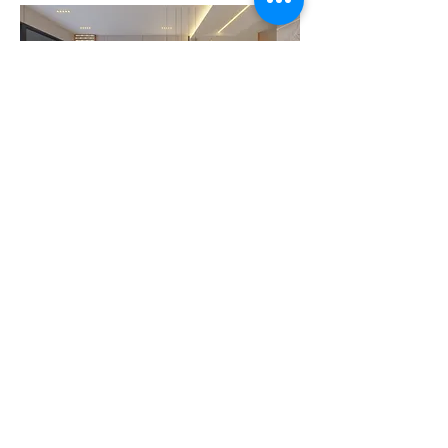
設計費簽約後一次付清。
工程款—簽約付 5%、依工程進度分三次
各付 30%、完工驗收收 5%
𝗠𝗢𝗝𝗢 𝗗𝗘𝗦𝗜𝗚𝗡 𝗦𝗧𝗨𝗗𝗜𝗢 默覺室內設計
■ 地址：新竹縣竹北市莊敬三路340號2F
■ 營業時間：週一至週五10:00-19:00
■ 電話：03-668 5785