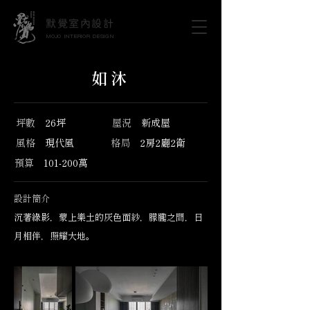
默覺室內設計
MOJO INTERIOR DESIGN
如沐
坪數
26坪
屋況
新成屋
風格
現代風
格局
2房2廳2衛
預算
101-200萬
設計簡介
沉著綠影，蒙上樂土的灰色面紗，朦朧之間，日
月相伴，照耀大地。