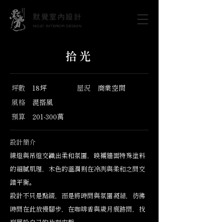
默覺室內設計
MOJO INTERIOR DESIGN
拾光
坪數
18坪
屋況
商業空間
風格
混搭風
預算
201-300萬
設計簡介
線燈與吊燈交織出柔和氛圍，映襯牆面特殊塗料
的細膩肌理，木色的溫潤則在冷冽與柔和之間交
錯平衡。
設計不只是點綴，而是將時間與氛圍凝結，彷彿
時間在此放慢腳步，在咖啡香與歲月痕跡間，找