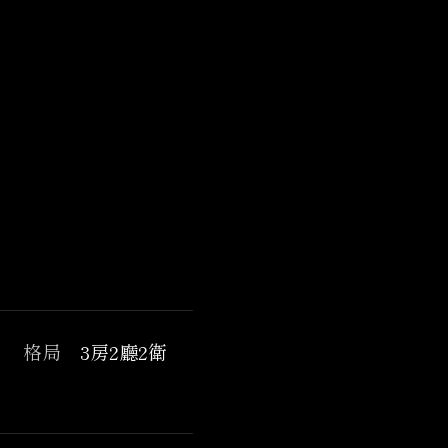
格局
3房2廳2衛