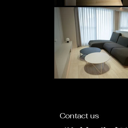
Contact us