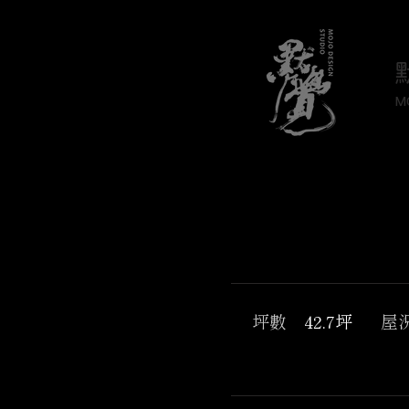
M
坪數
42.7坪
屋