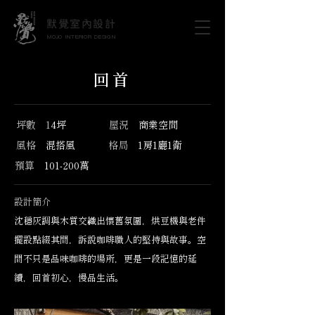
默覺室內設計
MOJO INTERIOR DESIGN
回首
坪數 1
4坪
屋況
商業空間
風格
混搭風
格局
1房1廳1衛
預算
1
01-200萬
設計簡介
沈穩灰調與木質交織出懷舊氛圍，烘豆機與老件
擺設點綴其間，訴說咖啡職人的堅持與故事。空
間不只是品味咖啡的場所，更是一段記憶的延
續，回首初心，慢品生活。