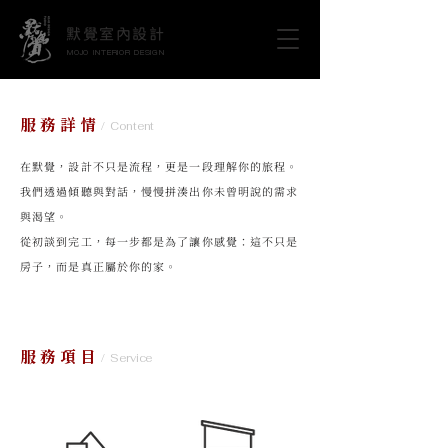
默覺室內設計
MOJO INTERIOR DESIGN
服務詳情
/ Content
在默覺，設計不只是流程，更是一段理解你的旅程。
我們透過傾聽與對話，慢慢拼湊出你未曾明說的需求
與渴望。
從初談到完工，每一步都是為了讓你感覺：這不只是
房子，而是真正屬於你的家。
服務項目
/ Service