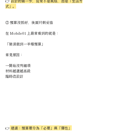
👉 
設計的第一步，從來不是風格，而是「生活方
式」。
② 預算沒抓好，後面只剩妥協
在 Mobile01 上最常看到的就是：
「裝潢做到一半爆預算」
常見原因：
一開始沒列細項
材料越選越高級
臨時改設計
👉
 建議：預算要分為「必要」與「彈性」