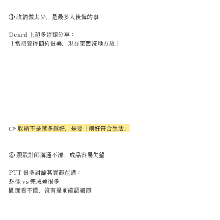
③ 收納做太少，是最多人後悔的事
Dcard 上超多這類分享：
「當初覺得簡約很美，現在東西沒地方放」
👉 
收納不是越多越好，是要「剛好符合生活」
④ 跟設計師溝通不清，成品容易失望
PTT 很多討論其實都在講：
想像 vs 完成差很多
圖面看不懂、沒有提前確認細節