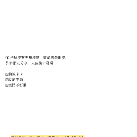
① 格局沒有先想清楚，裝潢再美都沒用
許多網友分享，入住後才發現：
❎動線卡卡
❎收納不夠
❎空間不好用