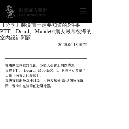
默覺室內設計
MOJO INTERIOR DESIGN
【分享】裝潢前一定要知道的5件事｜
PTT、Dcard、Mobile01網友最常後悔的
室內設計問題
2026.06.18 發布
在規劃室內設計之前，多數人都會上網做功課，
而在 PTT、Dcard、Mobile01 上，其實早就累積了
大量「過來人的經驗」。
我們整理出最常被討論、也最容易後悔的5個裝潢重
點，幫助你在裝修前避開地雷。