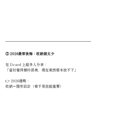
② 2026最常後悔：收納做太少
在 Dcard 上超多人分享：
「當初覺得簡約很美，現在東西根本放不下」
👉 2026趨勢：
收納＝隱形設計（看不見但超重要）