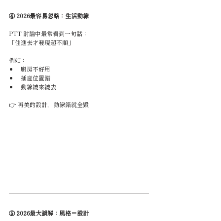
④ 2026最容易忽略：生活動線
PTT 討論中最常看到一句話：
「住進去才發現超不順」
例如：
廚房不好用
插座位置錯
動線繞來繞去
👉 再美的設計，動線錯就全毀
⑤ 2026最大誤解：風格＝設計