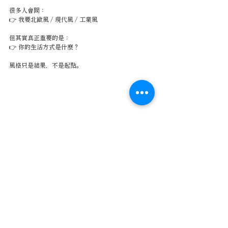
很多人會問：
👉 我要北歐風 / 現代風 / 工業風
但其實真正重要的是：
👉 你的生活方式是什麼？
風格只是結果，不是起點。
✨ 結論
從 PTT、Dcard、Mobile01 的大量討論可以發現
——