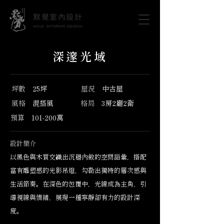
默覺室內設計
MOJO INTERIOR DESIGN
深邃光域
坪數
25坪
屋況
中古屋
風格
混搭風
格局
3房2廳2衛
預算
1
01-200萬
設計簡介
以黑色與木質交織出沉穩內斂的空間語彙，搭配
富有雕塑感的光影吊燈，勾勒出獨特的層次感與
生活節奏。在深色的包覆中，光線成為主角，引
導視線與情緒，展現一種寧靜卻有力的設計深
度。