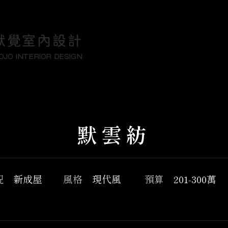
默覺室內設計
OJO INTERIOR DESIGN
默雲紡
況
新成屋
風格
現代風
預算
201-300萬