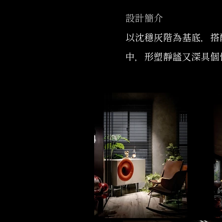
設計簡介
以沈穩灰階為基底，搭
中，形塑靜謐又深具個