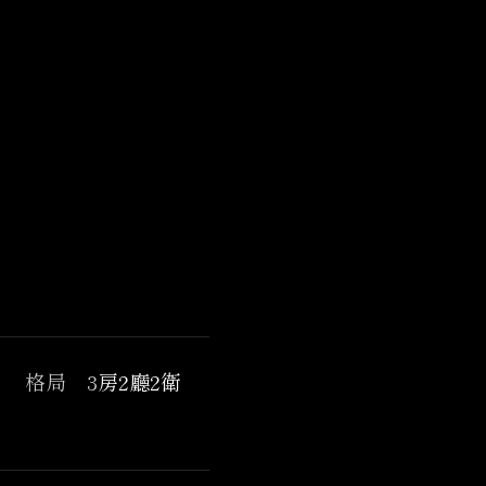
格局 3
房2廳2衛