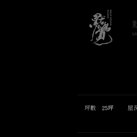
M
坪數
25坪
屋