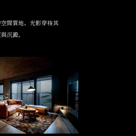
的空間質地。光影穿梭其
癒與沉澱。