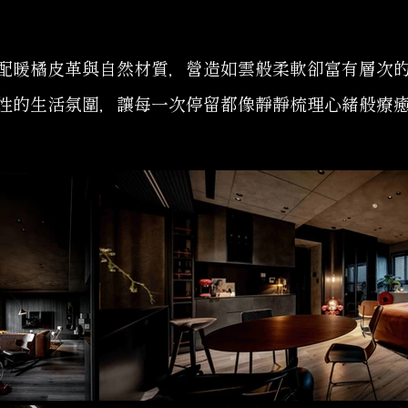
配暖橘皮革與自然材質，營造如雲般柔軟卻富有層次
性的生活氛圍，讓每一次停留都像靜靜梳理心緒般療