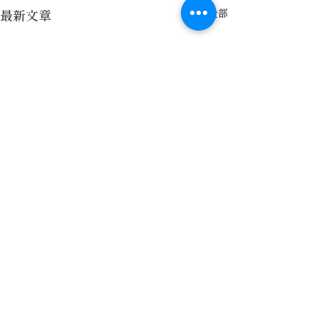
最新文章
查看全部
𝗠𝗢𝗝𝗢 𝗗𝗘𝗦𝗜𝗚𝗡 𝗦𝗧𝗨𝗗𝗜𝗢 默覺室內設計
■ 地址：新竹縣竹北市莊敬三路340號2F
■ 營業時間：週一至週五10:00-19:00