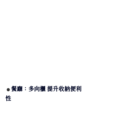
餐廳：多向櫃 提升收納便利
● 
性 
餐廳位於玄關與廚房之間，是收納各種
物品和家電的重點區域。設計師在這裡
規劃了玄關櫃、餐邊櫃和電器櫃，並巧
妙設計了三種不同的開口方向，既避免