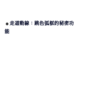
走道動線：跳色弧框的秘密功
● 
能 
客廳走向臥房的這個走道，設計師以柔
和的粉紫色作了一道弧框，看起來只是
一個跳色效果，其實是運用木作板材包
覆出來的，這樣做除了好看，最重要的
就是解決前面浴廁門片的問題，在門片
在改成
橫移門
後，門片開啟時能收入粉
紫板材中，同時也不影響動線。