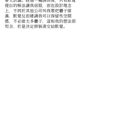
帶入討論。經過一輪詢問後，只有默覺
提出的解法讓我信服，而在設計理念
上，不同於其他公司叫我要把櫃子做
滿，默覺反而建議我可以保留些空間
感，不必做太多櫃子，這和我的想法很
契合，於是決定將裝潢交給默覺。
Before | 玄關