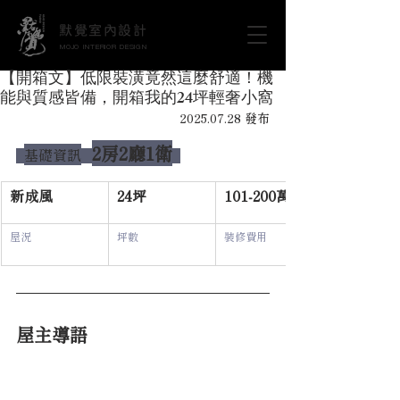
默覺室內設計
MOJO INTERIOR DESIGN
【開箱文】低限裝潢竟然這麼舒適！機
能與質感皆備，開箱我的24坪輕奢小窩
2025.07.28 發布
2房2廳1衛
基礎資訊
新成風
24坪
101-200萬
屋況
坪數
裝修費用
屋主導語
眾多設計公司中，只有默覺設計師對於我家「浴室門
片卡卡」的解套方法最讓我信服，過程中不但沒有慫