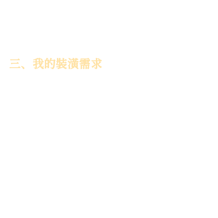
Before | 餐、廚、走道
三、我的裝潢需求
房子格局對我來說剛剛好，但因為實際
坪數不大，很多地方也都卡卡的，因此
我最大的裝潢需求就是在不動格局之下
放大空間感。
此外就是
穿堂煞
，因為大門一開就正對
客廳的落地窗，希望能改善這個風水問
題；收納方面，我不想做過多櫃子，但
收納必須方便且順手。
最後就是浴室了！建商附的浴廁門是內
推式，但門一推入就會讓裡面空間更
小，還容易碰撞淋浴門，改成外推或拉
門又會影響走道，希望能找到妥善的解
決方案。