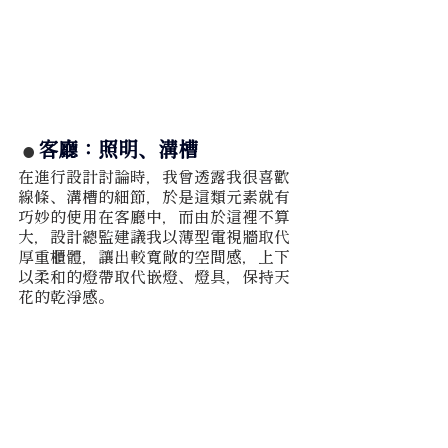
客廳：照明、溝槽 
● 
在進行設計討論時，我曾透露我很喜歡
線條、溝槽的細節，於是這類元素就有
巧妙的使用在客廳中，而由於這裡不算
大，設計總監建議我以薄型電視牆取代
厚重櫃體，讓出較寬敞的空間感，上下
以柔和的燈帶取代嵌燈、燈具，保持天
花的乾淨感。