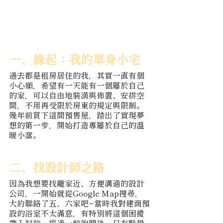
恿我做這做那，還提供了既能掌控預算又相當實用的
建議，作為第一次買房裝潢的我來說，感到超級安心
和信任！
一、緣起：我的單身小宅
過去都是租房居住的我，其實一直有個
小心願，希望有一天能有一個屬於自己
的家，可以自由地裝潢與佈置、安排空
間，不用再受限於房東的規定與限制。
幾年前買下這間預售屋，踏出了實現夢
想的第一步，開始打造專屬於自己的溫
暖小窩。
二、找設計師之路
因為我想要找離家近、方便溝通的設計
公司，一開始就從Google Map搜尋，
大約聯絡了五、六家吧~當時我對建商預
設的浴室不太滿意，有特別將這個困擾