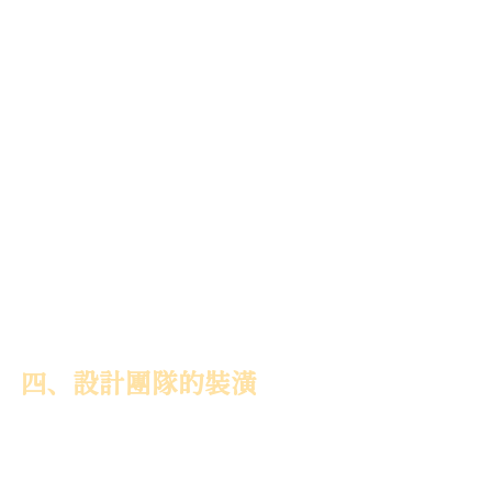
四、設計團隊的裝潢
設計團隊對於我的生活做了深入了解，
像是我有哪些家電、有幾雙鞋、衣物收
藏、預備添購的東西等。總監說，「設
計房子」和「裝修房子」不同，不只是